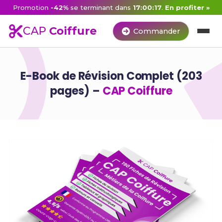
Promotion
-42%
se terminant dans
17:00:16
.
En profiter »
CAP
Coiffure
Commander
E-Book de Révision Complet (203
pages) –
CAP Coiffure