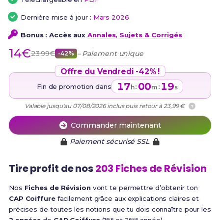
Dernière mise à jour :
Mars 2026
Bonus : Accès aux
Annales, Sujets & Corrigés
14€
23,99€
– Paiement unique
-42%
Offre du Vendredi -42% !
17
00
18
Fin de promotion dans
:
:
h
m
s
Valable jusqu'au 07/08/2026 inclus puis retour à 23,99 €
?
Commander maintenant
Paiement sécurisé SSL
Tire profit de nos
203 Fiches de Révision
Nos
Fiches de Révision
vont te permettre d’obtenir ton
CAP Coiffure
facilement grâce aux explications claires et
précises de toutes les notions que tu dois connaître pour les