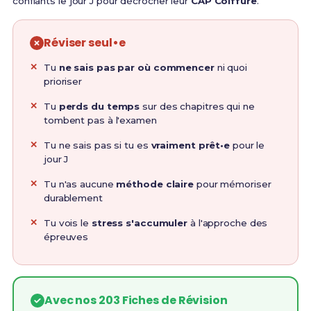
confiants le jour J pour décrocher leur
CAP Coiffure
.
Réviser seul•e
Tu
ne sais pas par où commencer
ni quoi
prioriser
Tu
perds du temps
sur des chapitres qui ne
tombent pas à l'examen
Tu ne sais pas si tu es
vraiment prêt•e
pour le
jour J
Tu n'as aucune
méthode claire
pour mémoriser
durablement
Tu vois le
stress s'accumuler
à l'approche des
épreuves
Avec nos 203 Fiches de Révision