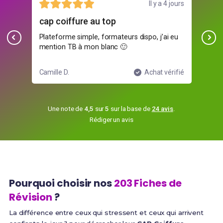
illet
Il y a 4 jours
cap coiffure au top
Bon
Plateforme simple, formateurs dispo, j’ai eu
Rép
mention TB à mon blanc 🙂
fle
ifié
Camille D.
Achat vérifié
Sofi
Une note de
4,5
sur
5
sur la base de
24 avis
.
Rédiger un avis
Pourquoi choisir nos
203 Fiches de
Révision
?
La différence entre ceux qui stressent et ceux qui arrivent