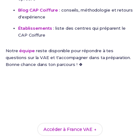
Blog CAP Coiffure
: conseils, méthodologie et retours
d'expérience
Établissements
: liste des centres qui préparent le
CAP Coiffure
Notre
équipe
reste disponible pour répondre à tes
questions sur la VAE et t'accompagner dans ta préparation.
Bonne chance dans ton parcours ! 🍀
Commence ta VAE dès
maintenant
Inscris-toi sur le portail officiel France VAE et choisis
le CAP Coiffure comme certification visée.
Accéder à France VAE →