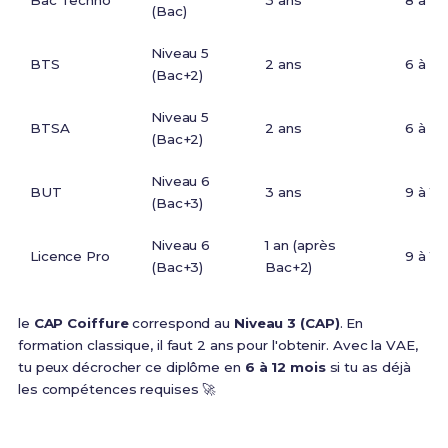
Bac Techno
3 ans
8 à 12
(Bac)
Niveau 5
BTS
2 ans
6 à 9 
(Bac+2)
Niveau 5
BTSA
2 ans
6 à 9 
(Bac+2)
Niveau 6
BUT
3 ans
9 à 12
(Bac+3)
Niveau 6
1 an (après
Licence Pro
9 à 12
(Bac+3)
Bac+2)
le
CAP Coiffure
correspond au
Niveau 3 (CAP)
. En
formation classique, il faut 2 ans pour l'obtenir. Avec la VAE,
tu peux décrocher ce diplôme en
6 à 12 mois
si tu as déjà
les compétences requises 🚀