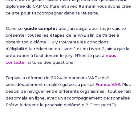
diplômée du CAP Coiffure, et avec
Romain
nous avons créé
ce site pour t'accompagner dans ta réussite.
Dans ce
guide complet
que j'ai rédigé pour toi, je vais te
présenter toutes les étapes de la VAE afin de t'aider à
obtenir ton diplôme. Tu y trouveras les conditions
d'éligibilité, la rédaction du Livret 1 et du Livret 2, ainsi que la
préparation à l'oral devant le jury. N'hésite pas à
nous
contacter
si tu as des questions !
Depuis la réforme de 2024, le parcours VAE a été
considérablement simplifié grâce au portail
France VAE
. Plus
besoin de naviguer entre différents organismes : tout se fait
désormais en ligne, avec un accompagnement personnalisé.
Prêt•e à devenir le prochain diplômé•e ? C'est parti 🚀
60%
6 à 12 mois
Taux de validation totale
Durée moyenne du