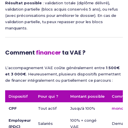
Résultat possible
: validation totale (diplôme délivré),
validation partielle (blocs acquis conservés 5 ans), ou refus
(avec préconisations pour améliorer le dossier). En cas de
validation partielle, tu peux repasser pour les blocs
manquants.
Comment
financer
ta VAE ?
L'accompagnement VAE coûte généralement entre
1 500€
et 3 000€
. Heureusement, plusieurs dispositifs permettent
de financer intégralement ou partiellement ce parcours :
Dispositif
Pour qui ?
Montant possible
Commen
CPF
Tout actif
Jusqu'à 100%
moncomp
Employeur
100% + congé
Salariés
Demand
(PDC)
VAE