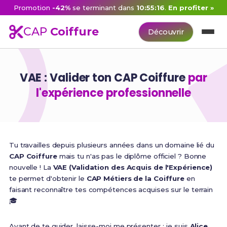
Promotion
-42%
se terminant dans
10:55:15
.
En profiter »
CAP
Coiffure
Découvrir
VAE : Valider ton CAP Coiffure
par
l'expérience professionnelle
Tu travailles depuis plusieurs années dans un domaine lié du
CAP Coiffure
mais tu n'as pas le diplôme officiel ? Bonne
nouvelle ! La
VAE (Validation des Acquis de l'Expérience)
te permet d'obtenir le
CAP Métiers de la Coiffure
en
faisant reconnaître tes compétences acquises sur le terrain
🎓
Avant de te guider, laisse-moi me présenter : je suis
Alice
,