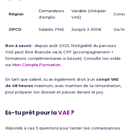
Demandeurs
Variable (chéquier
Région
Conseil 
d'emploi
VAE)
OPCO
Salariés PME
Jusqu'à 3 000€
Via l'em
Bon à savoir
: depuis août 2025, l'intégralité du parcours
VAE peut être financée via le CPF (accompagnement +
formations complémentaires si besoin). Consulte ton solde
sur
Mon Compte Formation
.
En tant que salarié, tu as également droit à un
congé VAE
de 48 heures
maximum, avec maintien de ta rémunération,
pour préparer ton dossier et passer devant le jury.
Es-tu prêt pour la
VAE
?
Réponds à ces 5 questions pour tester tes connaissances