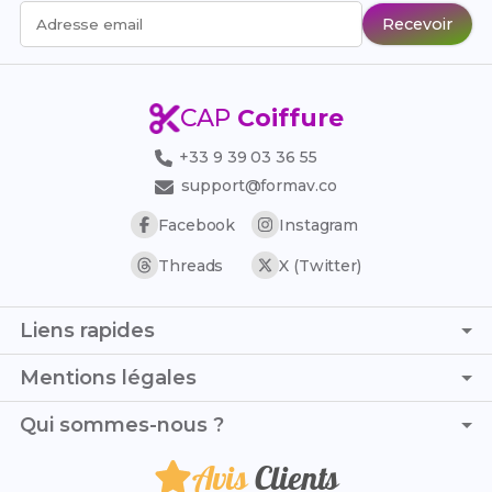
Recevoir
Adresse email
CAP
Coiffure
+33 9 39 03 36 55
support@formav.co
Facebook
Instagram
Threads
X (Twitter)
Liens rapides
Page d'accueil
Mentions légales
Simulateur de notes
C.G.V. - C.G.U.
Qui sommes-nous ?
Trouver son stage
Politique de confidentialité
Trouver son alternance
Avis
Clients
Je suis Alice et, avec Romain, nous te formons au CAP
Politique de remboursement